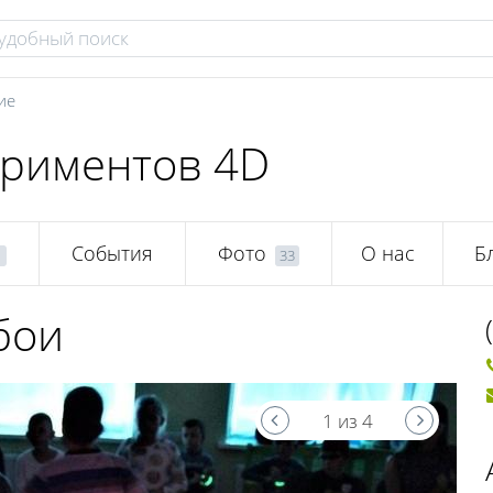
ие
ериментов 4D
События
Фото
О нас
Б
1
33
бои
1 из 4