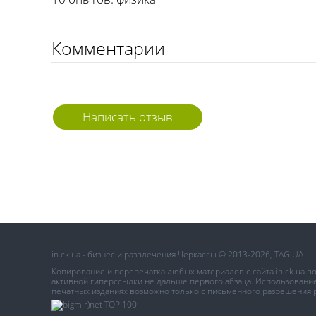
Комментарии
Написать отзыв
in.ck.ua - бизнес и развлечения Черкассы © 2013-2026, TAG.UA
Копирование и перепечатка любых материалов с сайта in.ck.ua 
активной гиперссылки не дальше первого абзаца. Использование 
печатных изданиях возможно только с письменного разрешения 