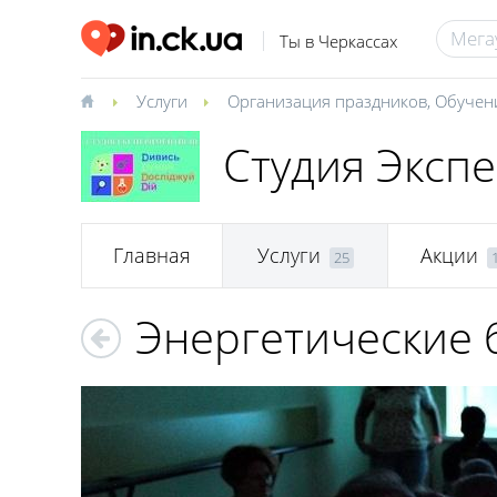
Ты в Черкассах
Услуги
Организация праздников
,
Обучен
Студия Эксп
Главная
Услуги
Акции
25
Энергетические 