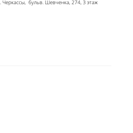
г. Черкассы
,
бульв. Шевченка, 274, 3 этаж
Студия Экспериментов 4D - Энерг