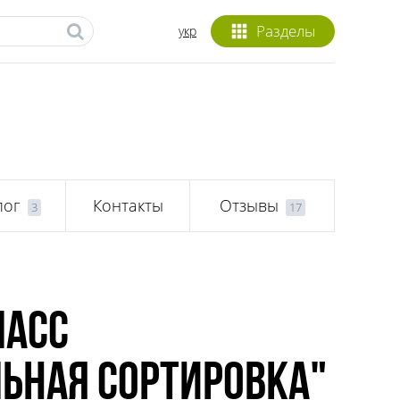
Разделы
укр
лог
Контакты
Отзывы
3
17
ласс
ьная сортировка"