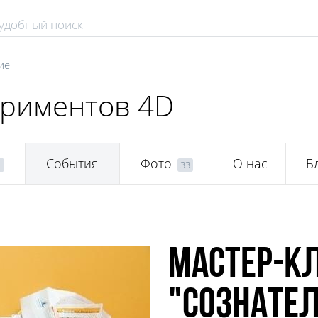
ие
ериментов 4D
События
Фото
О нас
Б
1
33
Мастер-к
"Сознател