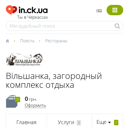
укр
Ты в Черкассах
Поесть
Рестораны
Вільшанка, загородный
комплекс отдыха
0
грн.
0
Оформить
Еще
Главная
Услуги
7
3