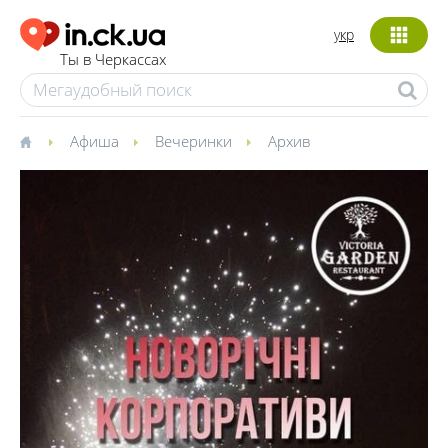
укр
Ты в Черкассах
Афиша
Вечеринки
Архив