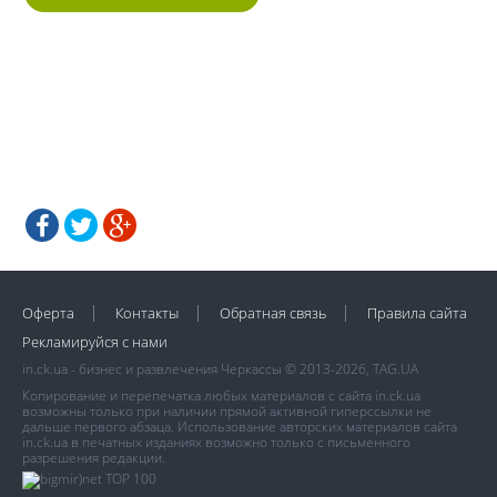
Оферта
Контакты
Обратная связь
Правила сайта
Рекламируйся с нами
in.ck.ua - бизнес и развлечения Черкассы © 2013-2026, TAG.UA
Копирование и перепечатка любых материалов с сайта in.ck.ua
возможны только при наличии прямой активной гиперссылки не
дальше первого абзаца. Использование авторских материалов сайта
in.ck.ua в печатных изданиях возможно только с письменного
разрешения редакции.