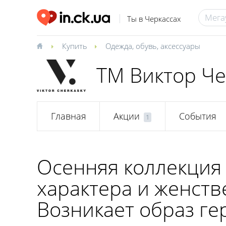
Ты в Черкассах
Купить
Одежда, обувь, аксессуары
ТМ Виктор Че
Главная
Акции
События
1
Осенняя коллекция 
характера и женств
Возникает образ гер