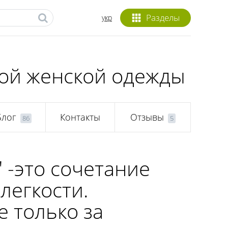
Разделы
укр
кой женской одежды
Блог
Контакты
Отзывы
86
5
 -это сочетание
легкости.
е только за