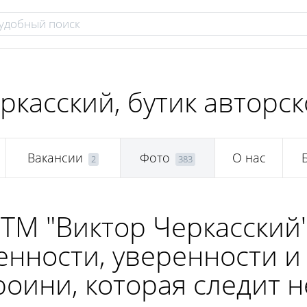
ркасский, бутик авторс
Вакансии
Фото
О нас
2
383
ТМ "Виктор Черкасский"
енности, уверенности и 
оини, которая следит н