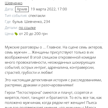
Шевченко
Дата:
19 марта 2022, 17:00
Архив
Тип события:
спектакли
Где:
бульв. Шевченко, 234
Детали:
по ссылке
Цена
от 20 до 200 грн
Мужские разговоры о ... Главное. На сцене семь актеров,
семь мужчин ... Женщины присутствуют только в их
воображении! В этой слишком откровенной комедии
много провокативности, неожиданных шокирующих
событий, острых интриг, адреналина, контраверсии,
страстей, грубости и любви!
Это настоящая детективная история с расследованиями,
распрями, драками и разочарованиями!
Герои "Тестостерона" смеются и плачут, ссорятся и
мирятся, поют, танцуют и братаются. То есть все так, как
положено мужчинам, когда рядом нет женщин! Пьеса
еще раз подтверждает мнение, что мужчины с Марса,