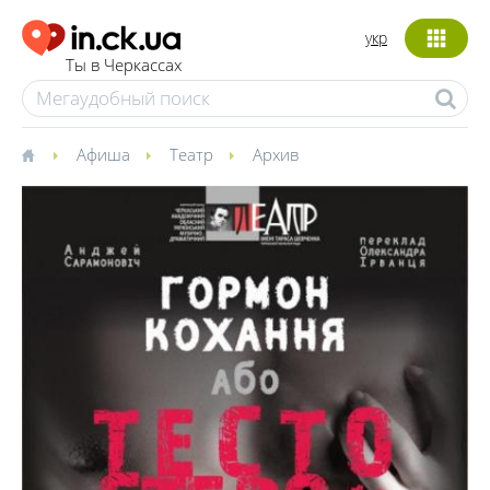
укр
Ты в Черкассах
Афиша
Театр
Архив