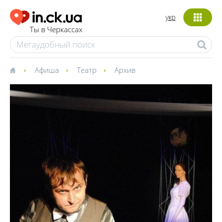
укр
Ты в Черкассах
Афиша
Театр
Архив