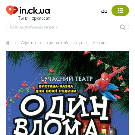
укр
Ты в Черкассах
Афиша
Для детей
,
Театр
Архив