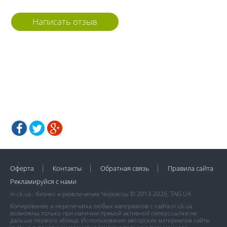
Написать отзыв
Оферта
Контакты
Обратная связь
Правила сайта
Рекламируйся с нами
in.ck.ua - бизнес и развлечения Черкассы © 2013-2026, TAG.UA
Копирование и перепечатка любых материалов с сайта in.ck.ua
возможны только при наличии прямой активной гиперссылки не
дальше первого абзаца. Использование авторских материалов сайта