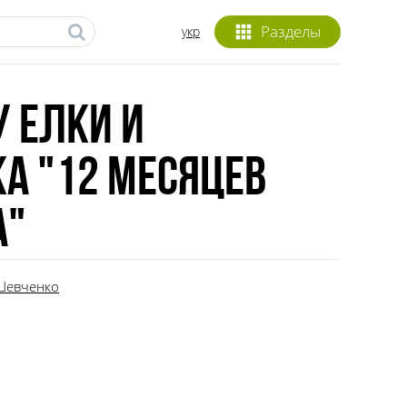
Разделы
укр
 елки и
а "12 месяцев
а"
 Шевченко