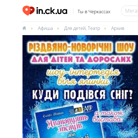
Ты в Черкассах
Афиша
Для детей
,
Театр
Архив