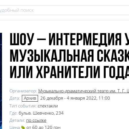
Шоу – интермедия у
музыкальная сказк
или хранители год
Организатор:
Музыкально-драматический театр им. Т. Г.
Дата:
26 декабря - 4 января 2022, 11:00
Архив
Тип события:
спектакли
Где:
бульв. Шевченко, 234
Детали:
по ссылке
Цена
от 60 до 120 грн