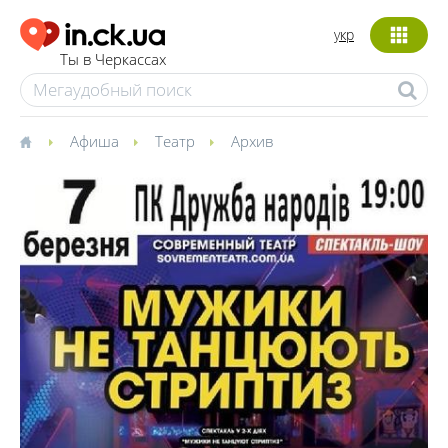
укр
Ты в Черкассах
Афиша
Театр
Архив