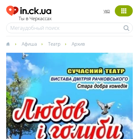
укр
Ты в Черкассах
Афиша
Театр
Архив