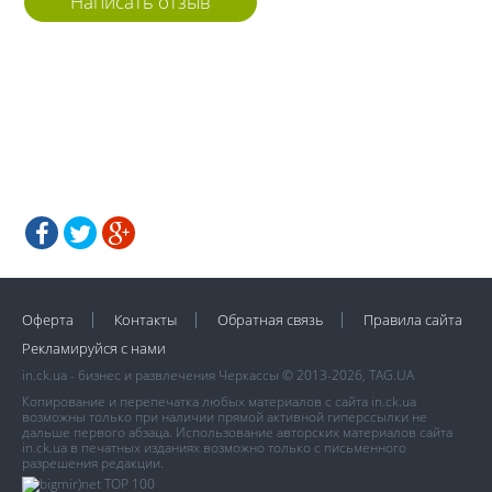
Написать отзыв
Оферта
Контакты
Обратная связь
Правила сайта
Рекламируйся с нами
in.ck.ua - бизнес и развлечения Черкассы © 2013-2026, TAG.UA
Копирование и перепечатка любых материалов с сайта in.ck.ua
возможны только при наличии прямой активной гиперссылки не
дальше первого абзаца. Использование авторских материалов сайта
in.ck.ua в печатных изданиях возможно только с письменного
разрешения редакции.