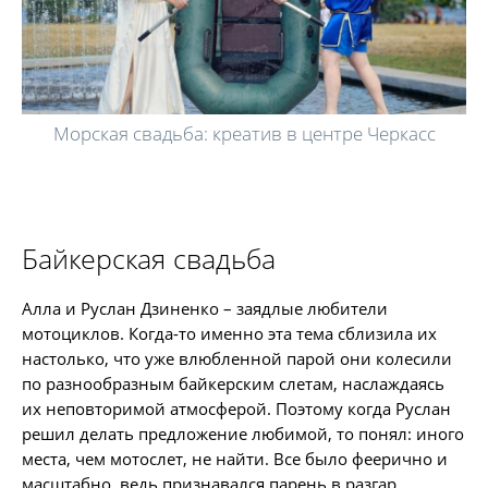
Морская свадьба: креатив в центре Черкасс
Байкерская свадьба
Алла и Руслан Дзиненко – заядлые любители
мотоциклов. Когда-то именно эта тема сблизила их
настолько, что уже влюбленной парой они колесили
по разнообразным байкерским слетам, наслаждаясь
их неповторимой атмосферой. Поэтому когда Руслан
решил делать предложение любимой, то понял: иного
места, чем мотослет, не найти. Все было феерично и
масштабно, ведь признавался парень в разгар