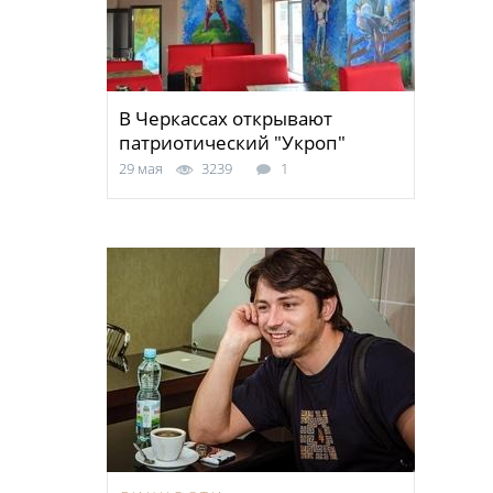
В Черкассах открывают
патриотический "Укроп"
29 мая
3239
1