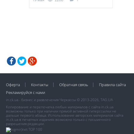
Оферта
Контакты
Обратная связь
Правила сайта
Рекламируйся с нами
in.ck.ua - бизнес и развлечения Черкассы © 2013-2026, TAG.UA
Копирование и перепечатка любых материалов с сайта in.ck.ua
возможны только при наличии прямой активной гиперссылки не
дальше первого абзаца. Использование авторских материалов сайта
in.ck.ua в печатных изданиях возможно только с письменного
разрешения редакции.