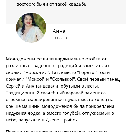
восторге были от такой свадьбы.
Анна
невеста
Молодожены решили кардинально отойти от
различных свадебных традиций и заменить их
своими "морскими". Так, вместо "Горько!" гости
кричали "Мокро!" и "Скользко!". Свой первый танец
Сергей и Аня танцевали, обутыми в ласты.
Традиционный свадебный каравай заменила
огромная фаршированная щука, вместо колец на
крыше машины молодоженов была прикреплена
надувная лодка, а вместо голубей, отпускаемых в
небо, запускали в Днепр… рыбок.
Правда, не все веселые идеи молодых удалось