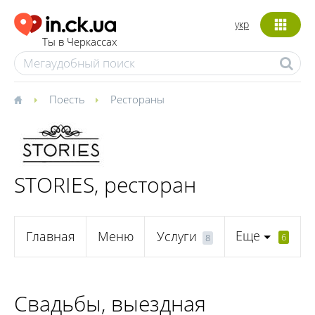
укр
Ты в Черкассах
Поесть
Рестораны
STORIES, ресторан
Еще
Главная
Меню
Услуги
6
8
Свадьбы, выездная