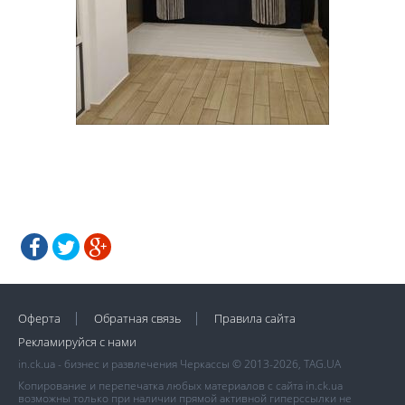
Оферта
Обратная связь
Правила сайта
Рекламируйся с нами
in.ck.ua - бизнес и развлечения Черкассы © 2013-2026, TAG.UA
Копирование и перепечатка любых материалов с сайта in.ck.ua
возможны только при наличии прямой активной гиперссылки не