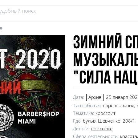
в
Зимний с
музыкаль
"СИЛА НАЦ
Дата:
25 января 202
Архив
Тип события:
соревнования, 
Тематика:
кроссфит
Где:
бульв. Шевченко, 208/1
Детали:
по ссылке
Сфера деятельности:
красота