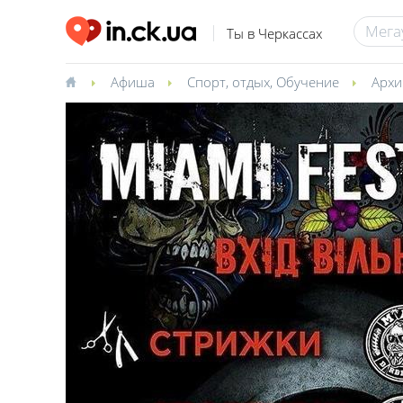
Ты в Черкассах
Афиша
Спорт, отдых
,
Обучение
Архи