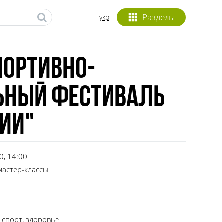
Разделы
укр
портивно-
ный фестиваль
ИИ"
0, 14:00
мастер-классы
, спорт, здоровье