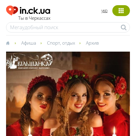
укр
Ты в Черкассах
Афиша
Спорт, отдых
Архив