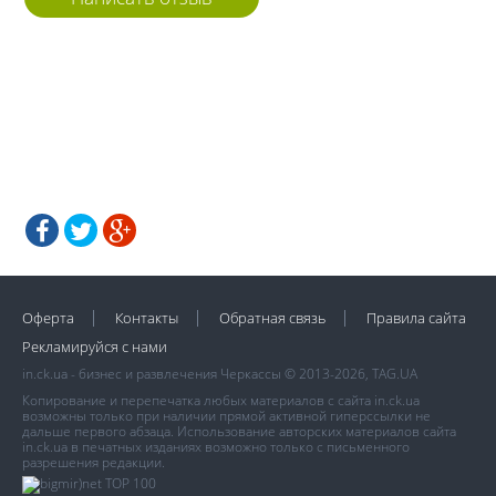
Оферта
Контакты
Обратная связь
Правила сайта
Рекламируйся с нами
in.ck.ua - бизнес и развлечения Черкассы © 2013-2026, TAG.UA
Копирование и перепечатка любых материалов с сайта in.ck.ua
возможны только при наличии прямой активной гиперссылки не
дальше первого абзаца. Использование авторских материалов сайта
in.ck.ua в печатных изданиях возможно только с письменного
разрешения редакции.