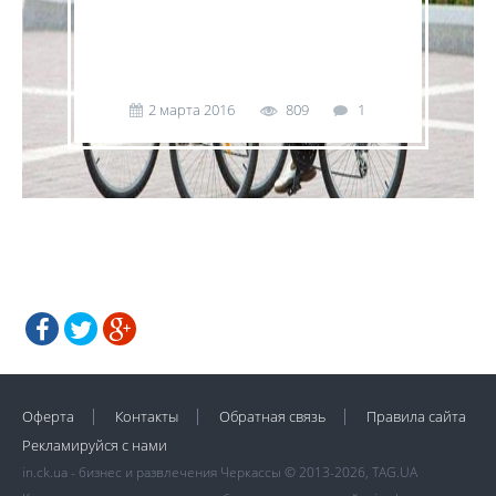
2 марта 2016
809
1
Оферта
Контакты
Обратная связь
Правила сайта
Рекламируйся с нами
in.ck.ua - бизнес и развлечения Черкассы © 2013-2026, TAG.UA