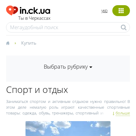
укр
Ты в Черкассах
Купить
Выбрать рубрику
Спорт и отдых
Заниматься спортом и активным отдыхом нужно правильно! В
этом деле немалую роль играют качественные спортивные
товары: одежда, обувь, тренажеры, спортивный инвентарь. Для
больше
туристических походов и активного отдыха нужно покупать
только высококачественную надежную продукцию, чтобы ваш
долгожданный отпуск не превратился в страшный сон. Прежде
чем купить спортивные товары в Черкассах, а также выбрать