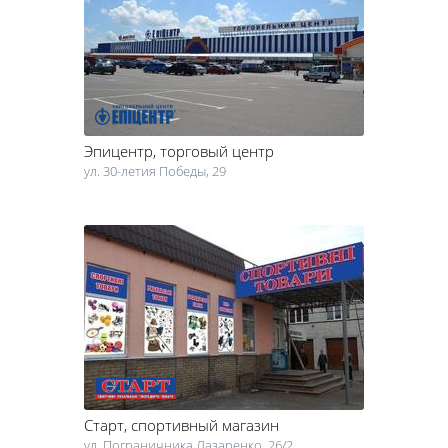
туристическое снаряжение и экипировку для активного отдыха,
ознакомьтесь с ассортиментом, представленным на сайте in.ck.ua.
Здесь можно найти все разнообразие спортивных товаров,
начиная от мячей и тренажеров и заканчивая аксессуарами для
кемпинга и термобельем. Если вы планируете длительное
путешествие, проверьте, все ли снаряжение для активного
Эпицентр
, торговый центр
времяпровождения у вас есть. Старайтесь предугадать
возможные варианты развития событий. В этом вопросе вам
ул. 30-летия Победы, 29
помогут спортивные товары, а также продукция для активного
отдыха и туризма.
Старт
, спортивный магазин
ул. Пограничника Лазаренко, 26/2