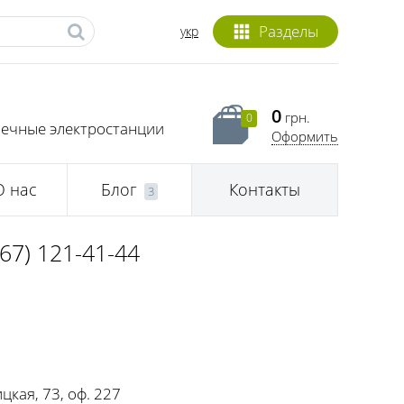
Разделы
укр
0
грн.
0
нечные электростанции
Оформить
О нас
Блог
Контакты
3
067) 121-41-44
цкая, 73, оф. 227