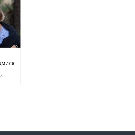
юдмила
0