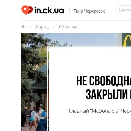
Ты в Черкассах
Город
События
Не свободн
закрыли 
Главный "McDonald's" Чер