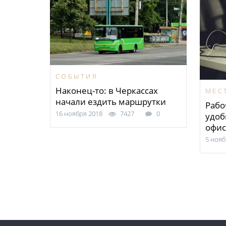
СОБЫТИЯ
Наконец-то: в Черкассах
МЕС
начали ездить маршрутки
Рабо
16 ноября 2018
7427
0
удоб
офис
5 нояб