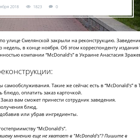
оября 2018
1823
0
” по улице Смелянской закрыли на реконструкцию. Заведени
о недель, в конце ноября. Об этом корреспонденту издания 
нностью компании “McDonald's” в Украине Анастасия Зражев
реконструкции:
самообслуживания. Такие же сейчас есть в “McDonald's” в 
 блюдо, оплатить заказ карточкой.
Заказ вам сможет принести сотрудник заведения.
 получения блюд.
 добавив или убрав ингредиенты.
гостеприимству “McDonald's”.
вашему мнению еще не хватает в "McDonald's"? Пишите в