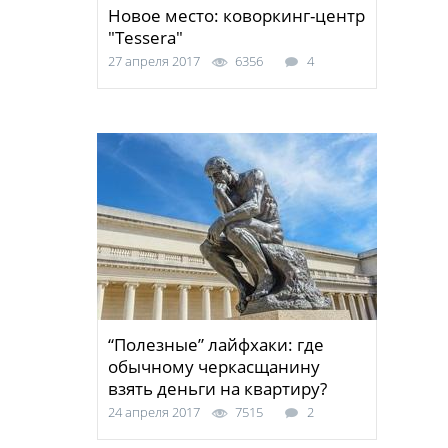
Новое место: коворкинг-центр
"Tessera"
27 апреля 2017
6356
4
“Полезные” лайфхаки: где
обычному черкасщанину
взять деньги на квартиру?
24 апреля 2017
7515
2