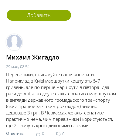
Добавить
комментарий
Михаил Жигадло
29 мая, 08:54
Перевізники, пригамуйте ваши аппетити.
Наприклад в Київі маршрутки коштують 5-7
гривень, але по перше маршрути в півтора- два
рази довші, а по друге є альтернатива маршруткам
в вигляди державного громадьского транспорту
(який працює за чітким розкладом) значно
дешевше 3 грн. В Черкассах же альтернативи
практично нема, чим перевізники і користуються,
ще й плачуть крокодиловими слозами.
Ответить
0
0