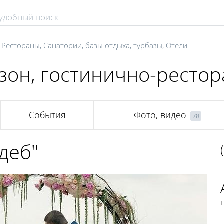
,
Рестораны
,
Санатории, базы отдыха, турбазы
,
Отели
зон, гостинично-ресто
События
Фото, видео
78
деб"