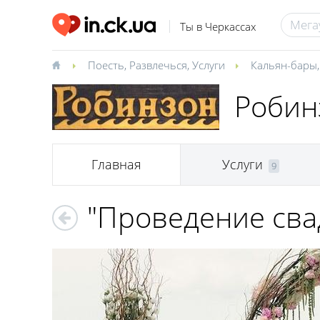
Ты в Черкассах
Поесть
,
Развлечься
,
Услуги
Кальян-бары
Робин
Главная
Услуги
9
"Проведение сва