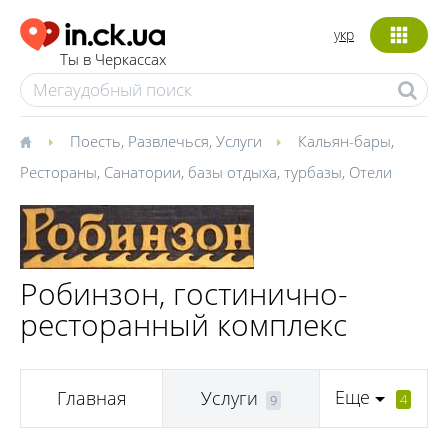
укр
Ты в Черкассах
Поесть
,
Развлечься
,
Услуги
Кальян-бары
,
Рестораны
,
Санатории, базы отдыха, турбазы
,
Отели
Робинзон, гостинично-
ресторанный комплекс
Еще
Главная
Услуги
4
9