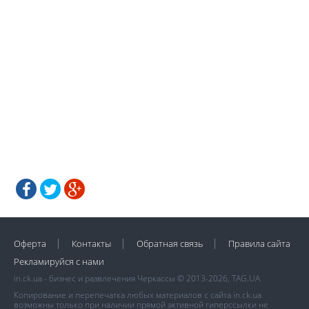
Оферта
Контакты
Обратная связь
Правила сайта
Рекламируйся с нами
in.ck.ua - бизнес и развлечения Черкассы © 2013-2026, TAG.UA
Копирование и перепечатка любых материалов с сайта in.ck.ua
возможны только при наличии прямой активной гиперссылки не