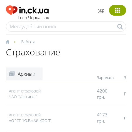
укр
Ты в Черкассах
Работа
Страхование
Архив
2
Зарплата
Зан
4200
Агент страховой
Пол
ЧАО "Уаск аска"
грн.
4173
Агент страховой
пол
АО "СГ "Ю.Би.Ай-КООП"
грн.