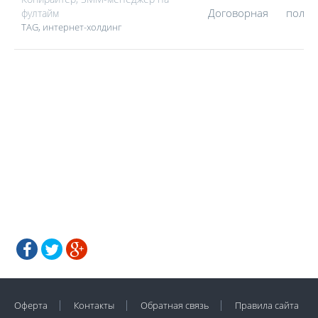
Договорная
полна
фултайм
TAG, интернет-холдинг
Оферта
Контакты
Обратная связь
Правила сайта