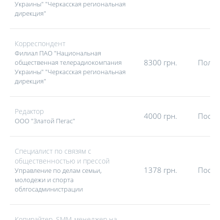
Украины" "Черкасская региональная
дирекция"
Корреспондент
Филиал ПАО "Национальная
8300 грн.
Полна
общественная телерадиокомпания
Украины" "Черкасская региональная
дирекция"
Редактор
4000 грн.
Посто
ООО "Златой Пегас"
Специалист по связям с
общественностью и прессой
1378 грн.
Посто
Управление по делам семьи,
молодежи и спорта
облгосадминистрации
Копирайтер, SMM-менеджер на