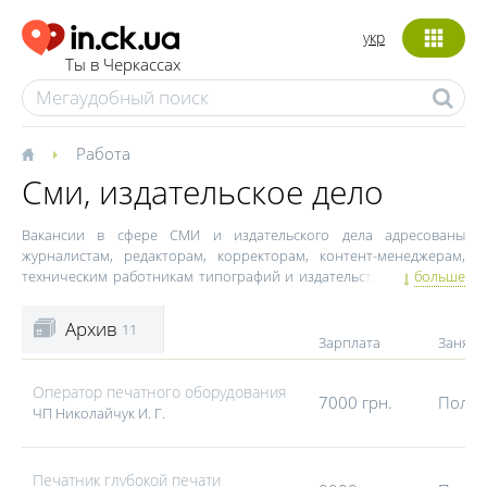
укр
Ты в Черкассах
Работа
Сми, издательское дело
Вакансии в сфере СМИ и издательского дела адресованы
журналистам, редакторам, корректорам, контент-менеджерам,
техническим работникам типографий и издательств. Черкасский
больше
рынок средств массовой информации представлен
определенным количеством газет, телеканалов и онлайн-сайтов,
Архив
11
которые успели завоевать свою аудиторию и репутацию. В виду
Зарплата
Занято
того, что новые компании в сфере СМИ и издательского дела
открываются достаточно редко, вакансий для черкасщан в этой
Оператор печатного оборудования
отрасли немного. Вакансии журналиста, редактора, ведущего на
7000 грн.
Полна
ЧП Николайчук И. Г.
телевидении, контент-менеджера для интернет-сайтов в
Черкассах можно найти на сайте in.ck.ua.
Печатник глубокой печати