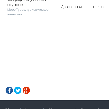
огурцов
Договорная
полная
Море Туров, туристическое
агентство