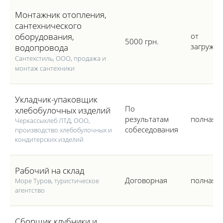
Монтажник отопления,
сантехнического
оборудования,
от
5000 грн.
загружен
водопровода
Сантехстиль, ООО, продажа и
монтаж сантехники
Укладчик-упаковщик
По
хлебобулочных изделий
результатам
полная
Черкассыхлеб ЛТД, ООО,
собеседования
производство хлебобулочных и
кондитерских изделий
Рабочий на склад
Договорная
полная
Море Туров, туристическое
агентство
Сборщик клубники и