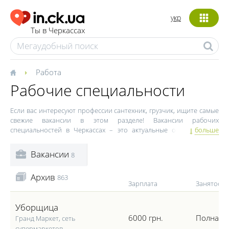
укр
Ты в Черкассах
Работа
Рабочие специальности
Если вас интересуют профессии сантехник, грузчик, ищите самые
свежие вакансии в этом разделе! Вакансии рабочих
специальностей в Черкассах – это актуальные объявления, в
больше
которых зачастую не выставляются строгие требования по опыту
работы или уровню образования. Это существенно расширяет
Вакансии
8
базу потенциальных претендентов на закрытие той или иной
вакансии. Исключением является отрасль промышленности, где к
Архив
863
претендентам выставляются более строгие требования в
Зарплата
Занятость
зависимости от отрасли производства. Для некоторых вакансий
рабочих специальностей и вовсе не требуется опыт работы. Вы
Уборщица
можете отсортировать открытые рабочие вакансии по уровню
заработной платы и виду занятости, отобрав наиболее
6000 грн.
Полная
Гранд Маркет, сеть
интересные подходящие предложения.
супермаркетов