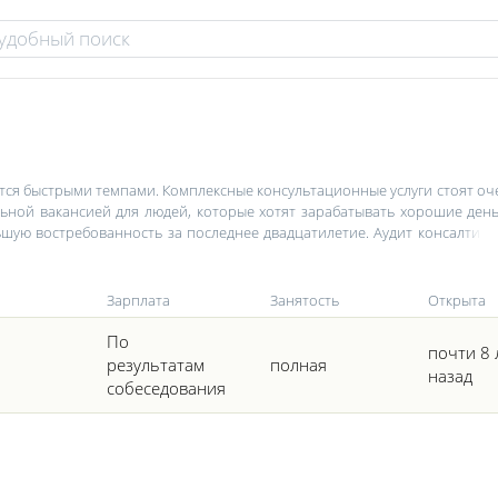
ется быстрыми темпами. Комплексные консультационные услуги стоят оч
ьной вакансией для людей, которые хотят зарабатывать хорошие день
ьшую востребованность за последнее двадцатилетие. Аудит консалтинг
бизнеса. Карьера в сфере аудита и консалтинга может принести не толь
 аудиту и консалтингу в Черкассах вы можете найти на нашем сайте.
Зарплата
Занятость
Открыта
По
почти 8 
результатам
полная
назад
собеседования