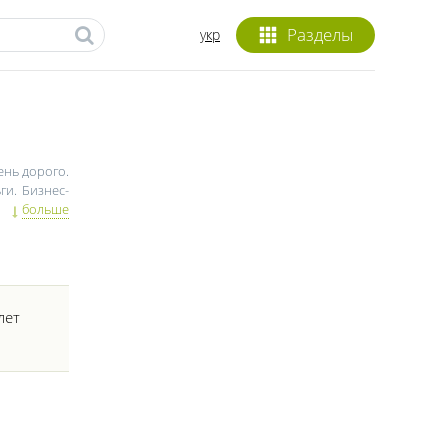
Разделы
укр
ень дорого.
ги. Бизнес-
 пользуется
больше
ко отличный
лет