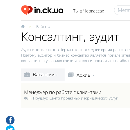
Ты в Черкассах
Работа
Консалтинг, аудит
Аудит и консалтинг в Черкассах в последнее время развива
Поэтому аудитор и бизнес консалтер является привлекател
консалтинг в условиях кризиса и вовсе показывает наибол
популярностью как у малого, так и у среднего и крупного 
заработок, но и множество полезных контактов. Вакансии по
Вакансии
Архив
5
1
Менеджер по работе с клиентами
ФЛП Прудиус, центр проектных и юридических услуг