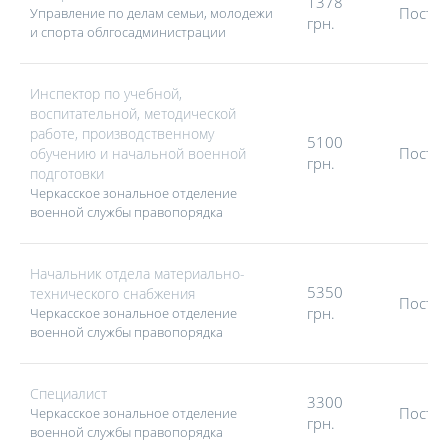
1378
Посто
Управление по делам семьи, молодежи
грн.
и спорта облгосадминистрации
Инспектор по учебной,
воспитательной, методической
работе, производственному
5100
Посто
обучению и начальной военной
грн.
подготовки
Черкасское зональное отделение
военной службы правопорядка
Начальник отдела материально-
5350
технического снабжения
Посто
грн.
Черкасское зональное отделение
военной службы правопорядка
Специалист
3300
Посто
Черкасское зональное отделение
грн.
военной службы правопорядка