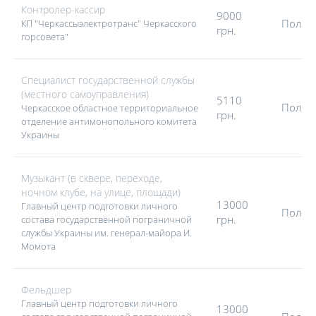
Контролер-кассир
улучшить ситуацию в стране и работать на благо людей, тогда
9000
Полна
КП "Черкассыэлектротранс" Черкасского
работа в госорганах создана именно для вас.
грн.
горсовета"
Специалист государственной службы
(местного самоуправления)
5110
Полна
Черкасское областное территориальное
грн.
отделение антимонопольного комитета
Украины
Музыкант (в сквере, переходе,
ночном клубе, на улице, площади)
13000
Главный центр подготовки личного
Полна
грн.
состава государственной пограничной
службы Украины им. генерал-майора И.
Момота
Фельдшер
Главный центр подготовки личного
13000