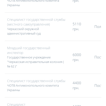
грн.
ЧОТВ Антимонопольного Комитета
Украины
Специалист государственной службы
5110
(местного самоуправления)
Полна
грн.
Черкасский окружной
административный суд
Младший государственный
инспектор
6000
Посто
Государственное учреждение
грн.
"Черкасская исправительная колония (
№ 62 )"
Специалист государственной службы
4400
Посто
ЧОТВ Антимонопольного комитета
грн.
Украины
Специалист