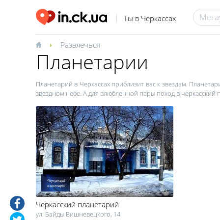
Ты в Черкассах
Развлечься
Планетарии
Планетарий в Черкассах приблизит вас к звездам. Планетарий
звездном небе. А для влюбленной пары поход в черкасский
Черкасский планетарий
ул. Байды Вишневецкого, 14