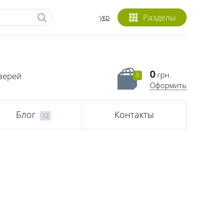
Разделы
укр
0
грн.
верей
0
Оформить
Блог
Контакты
12