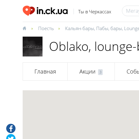
Ты в Черкассах
Поесть
Кальян-бары
,
Пабы, бары
,
Loung
Oblako, lounge-
Главная
Акции
Соб
3