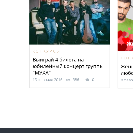
КОНКУРСЫ
КОН
Выиграй 4 билета на
юбилейный концерт группы
Женщ
"МУХА"
любо
15 февраля 2016
386
0
8 февр