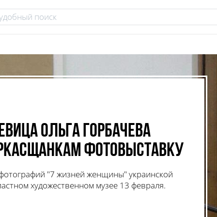
евица Ольга Горбачева
еркасщанкам фотовыставку
фотографий "7 жизней женщины" украинской
ластном художественном музее 13 февраля.