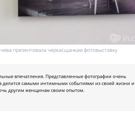
ачева презентовала черкасщанкам фотовыставку
ельные впечатления. Представленные фотографии очень
а делится самыми интимными событиями из своей жизни и
омочь другим женщинам своим опытом.