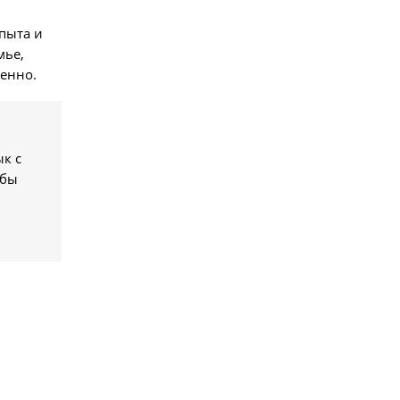
опыта и
мье,
денно.
к с
обы