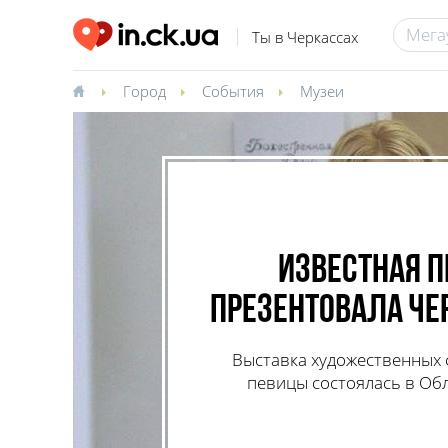
Ты в Черкассах
Город
События
Музеи
Известная п
презентовала ч
Выставка художественных 
певицы состоялась в Об