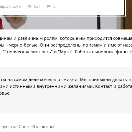
евраля 2016
937
0
инам и различным ролям, которые им приходится совмещ
ры – черно-белые. Они распределены по темам и имеют наз
р", "Творческая личность" и "Муза". Работы выполнил фэшн-
 ты на самом деле хочешь от жизни. Мы привыкли делать то
шими истинными внутренними желаниями. Контакт и работа
овье.
а проекта "7 жизней женщины"