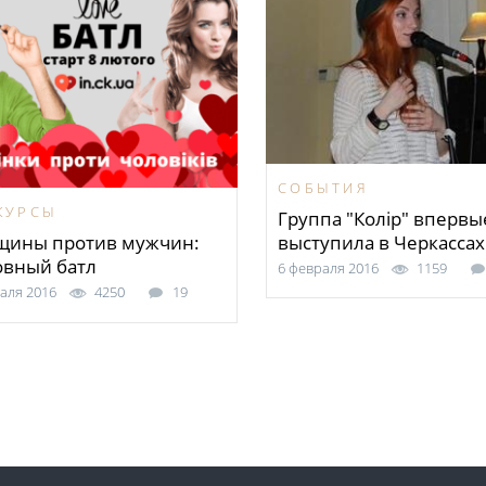
СОБЫТИЯ
КУРСЫ
Группа "Колір" впервы
выступила в Черкассах
ины против мужчин:
вный батл
6 февраля 2016
1159
аля 2016
4250
19