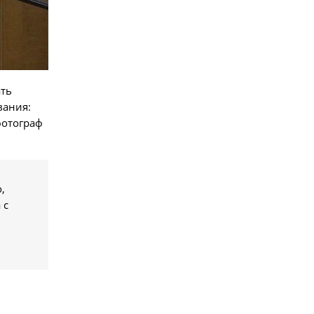
ать
вания:
фотограф
,
 с