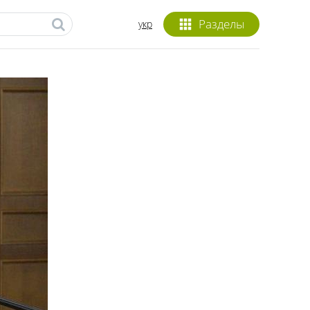
Разделы
укр