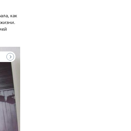
ала, как
 жизни.
цией