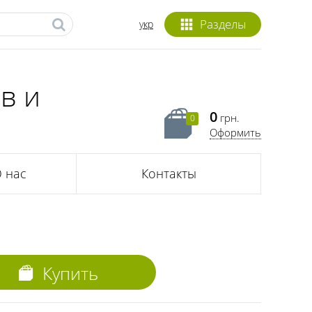
Разделы
укр
в и
0
грн.
0
Оформить
 нас
Контакты
Купить