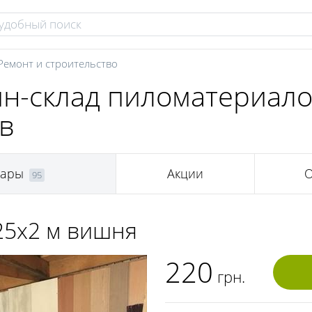
Ремонт и строительство
ин-склад пиломатериало
в
вары
Акции
О
95
25х2 м вишня
220
грн.