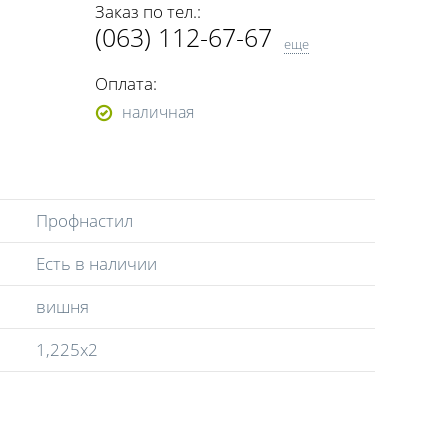
Заказ по тел.:
(063) 112-67-67
еще
(098) 112-67-67
Оплата:
(0472) 56-15-53
наличная
(093) 183-13-33
(098) 304-21-83
(066) 774-40-77
Профнастил
Есть в наличии
вишня
1,225х2