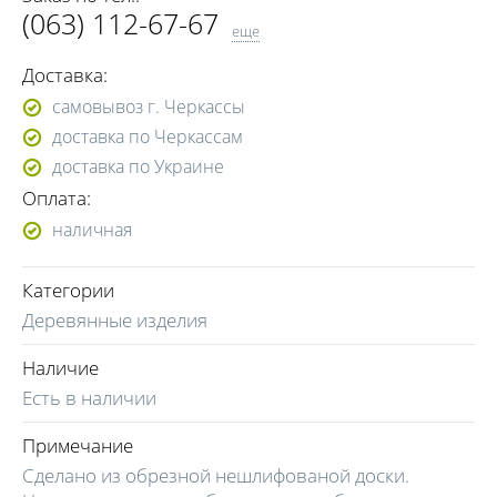
(063) 112-67-67
еще
(098) 112-67-67
Доставка:
(0472) 56-15-53
самовывоз г. Черкассы
(093) 183-13-33
доставка по Черкассам
(098) 304-21-83
доставка по Украине
(066) 774-40-77
Оплата:
наличная
Категории
Деревянные изделия
Наличие
Есть в наличии
Примечание
Сделано из обрезной нешлифованой доски.