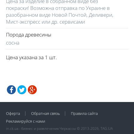
Цена за изделие в собранном виде без
покраски! Возможна отправка по Украине в
разобранном виде Новой Почтой, Деливери,
Мист-экспресс или др. сервисами
Порода древесины
сосна
Цена указана за 1 шт.
Оферта
Обратная связь
Правила сайта
Рекламируйся с нами
in.ck.ua - бизнес и развлечения Черкассы © 2013-2026, TAG.UA