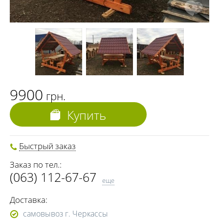
9900
грн.
Купить
Быстрый заказ
Заказ по тел.:
(063) 112-67-67
еще
(098) 112-67-67
Доставка:
(0472) 56-15-53
самовывоз г. Черкассы
(093) 183-13-33