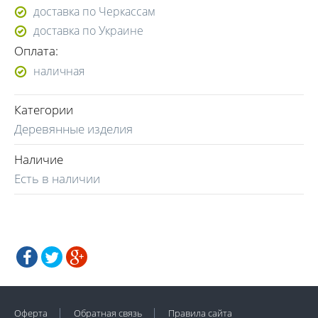
доставка по Черкассам
(098) 304-21-83
доставка по Украине
(066) 774-40-77
Оплата:
наличная
Категории
Деревянные изделия
Наличие
Есть в наличии
Оферта
Обратная связь
Правила сайта