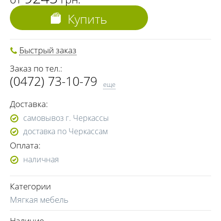
Купить
Быстрый заказ
Заказ по тел.:
(0472) 73-10-79
еще
(0472) 73-10-81
Доставка:
(0472) 73-10-83
самовывоз г. Черкассы
(068) 964-08-47
доставка по Черкассам
(096) 244-47-64
Оплата:
(050) 655-11-50
наличная
(066) 455-12-77
Категории
Мягкая мебель
Наличие