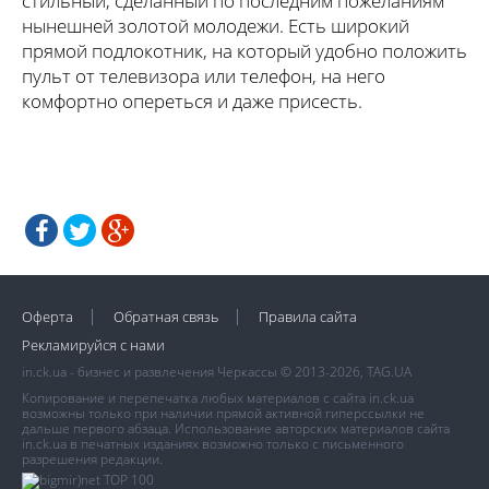
стильный, сделанный по последним пожеланиям
нынешней золотой молодежи. Есть широкий
прямой подлокотник, на который удобно положить
пульт от телевизора или телефон, на него
комфортно опереться и даже присесть.
Оферта
Обратная связь
Правила сайта
Рекламируйся с нами
in.ck.ua - бизнес и развлечения Черкассы © 2013-2026, TAG.UA
Копирование и перепечатка любых материалов с сайта in.ck.ua
возможны только при наличии прямой активной гиперссылки не
дальше первого абзаца. Использование авторских материалов сайта
in.ck.ua в печатных изданиях возможно только с письменного
разрешения редакции.