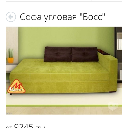
Софа угловая "Босс"
9245
от
грн.