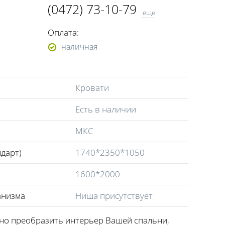
(0472) 73-10-79
еще
(0472) 73-10-81
Оплата:
(0472) 73-10-83
наличная
(068) 964-08-47
(096) 244-47-64
(050) 655-11-50
Кровати
(066) 455-12-77
Есть в наличии
МКС
дарт)
1740*2350*1050
1600*2000
анизма
Ниша присутствует
но преобразить интерьер Вашей спальни,