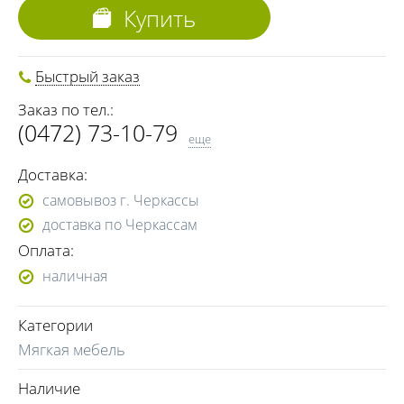
Купить
Быстрый заказ
Заказ по тел.:
(0472) 73-10-79
еще
(0472) 73-10-81
Доставка:
(0472) 73-10-83
самовывоз г. Черкассы
(068) 964-08-47
доставка по Черкассам
(096) 244-47-64
Оплата:
(050) 655-11-50
наличная
(066) 455-12-77
Категории
Мягкая мебель
Наличие