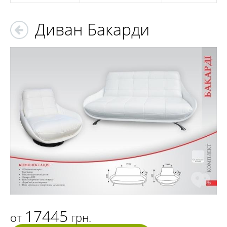
Диван Бакарди
17445
от
грн.