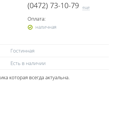
(0472) 73-10-79
еще
(0472) 73-10-81
Оплата:
(0472) 73-10-83
наличная
(068) 964-08-47
(096) 244-47-64
(050) 655-11-50
Гостинная
(066) 455-12-77
Есть в наличии
сика которая всегда актуальна.