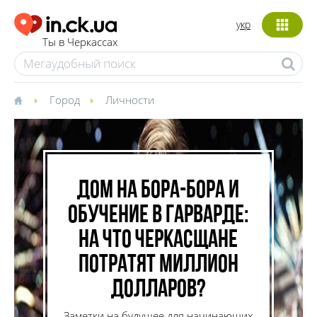
укр
Ты в Черкассах
Город
Личности
Дом на Бора-Бора и
обучение в Гарварде:
на что черкасщане
потратят миллион
долларов?
Заметки на будущее для начинающих