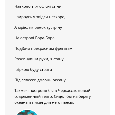
Навколо ті ж офісні стіни,
І вирвусь я звідси нескоро,
А мрію, як ранок зустріну
На острові Бора-Бора.
Подібно прекрасним фрегатам,
Розкинувши руки, я стану,
І зіркою буду стояти
Під сплески долонь океану.
Также я построил бы в Черкассах новый
современный театр. Сидел бы на берегу
океана и писал для него пьесы.