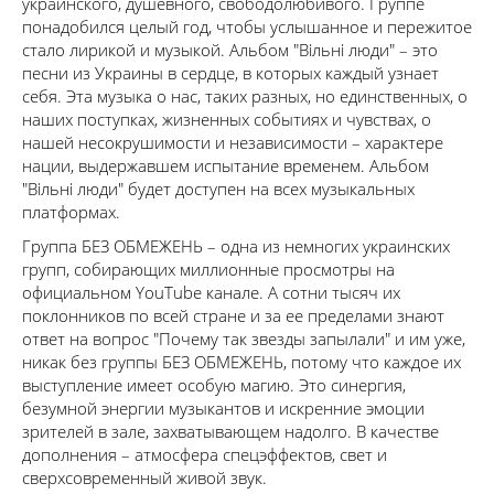
украинского, душевного, свободолюбивого. Группе
понадобился целый год, чтобы услышанное и пережитое
стало лирикой и музыкой. Альбом "Вільні люди" – это
песни из Украины в сердце, в которых каждый узнает
себя. Эта музыка о нас, таких разных, но единственных, о
наших поступках, жизненных событиях и чувствах, о
нашей несокрушимости и независимости – характере
нации, выдержавшем испытание временем. Альбом
"Вільні люди" будет доступен на всех музыкальных
платформах.
Группа БЕЗ ОБМЕЖЕНЬ – одна из немногих украинских
групп, собирающих миллионные просмотры на
официальном YouTube канале. А сотни тысяч их
поклонников по всей стране и за ее пределами знают
ответ на вопрос "Почему так звезды запылали" и им уже,
никак без группы БЕЗ ОБМЕЖЕНЬ, потому что каждое их
выступление имеет особую магию. Это синергия,
безумной энергии музыкантов и искренние эмоции
зрителей в зале, захватывающем надолго. В качестве
дополнения – атмосфера спецэффектов, свет и
сверхсовременный живой звук.