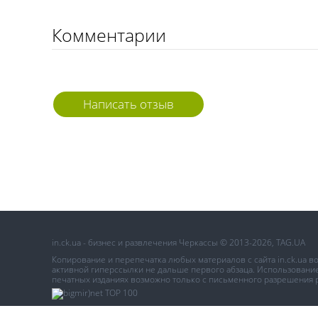
Комментарии
Написать отзыв
in.ck.ua - бизнес и развлечения Черкассы © 2013-2026, TAG.UA
Копирование и перепечатка любых материалов с сайта in.ck.ua 
активной гиперссылки не дальше первого абзаца. Использование 
печатных изданиях возможно только с письменного разрешения 