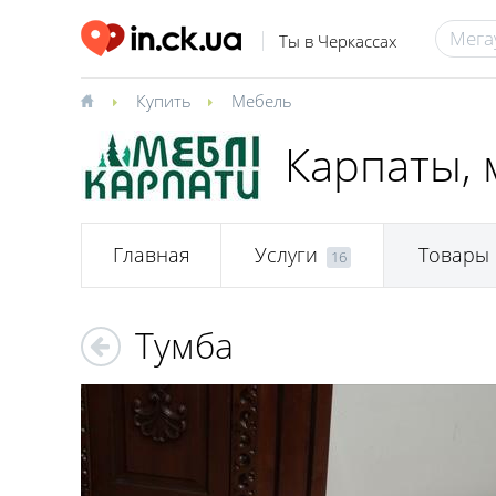
Ты в Черкассах
Купить
Мебель
Карпаты, 
Главная
Услуги
Товары
16
Тумба