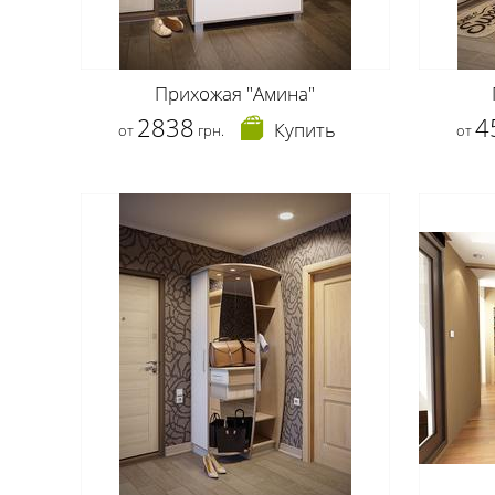
Прихожая "Амина"
2838
4
Купить
от
грн.
от