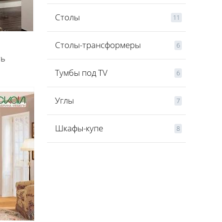
Столы
11
Столы-трансформеры
6
ть
Тумбы под TV
6
Углы
7
Шкафы-купе
8