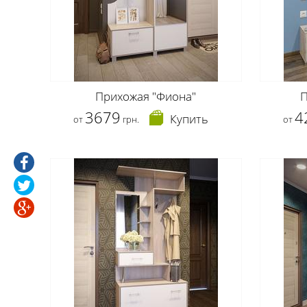
Прихожая "Фиона"
П
3679
4
Купить
от
грн.
от