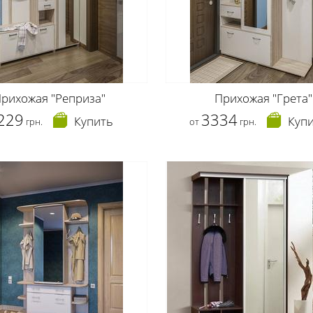
рихожая "Реприза"
Прихожая "Грета"
229
3334
Купить
Куп
грн.
от
грн.