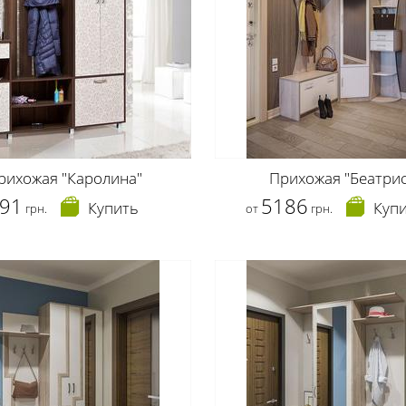
рихожая "Каролина"
Прихожая "Беатрис
91
5186
Купить
Куп
грн.
от
грн.