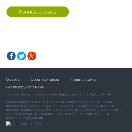
Написать отзыв
Оферта
Обратная связь
Правила сайта
Рекламируйся с нами
in.ck.ua - бизнес и развлечения Черкассы © 2013-2026, TAG.UA
Копирование и перепечатка любых материалов с сайта in.ck.ua
возможны только при наличии прямой активной гиперссылки не
дальше первого абзаца. Использование авторских материалов сайта
in.ck.ua в печатных изданиях возможно только с письменного
разрешения редакции.