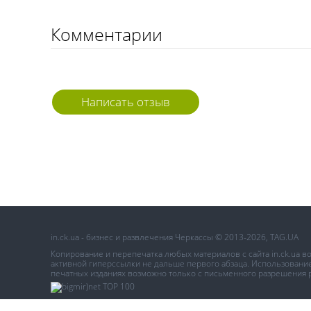
Комментарии
Написать отзыв
in.ck.ua - бизнес и развлечения Черкассы © 2013-2026, TAG.UA
Копирование и перепечатка любых материалов с сайта in.ck.ua 
активной гиперссылки не дальше первого абзаца. Использование 
печатных изданиях возможно только с письменного разрешения 