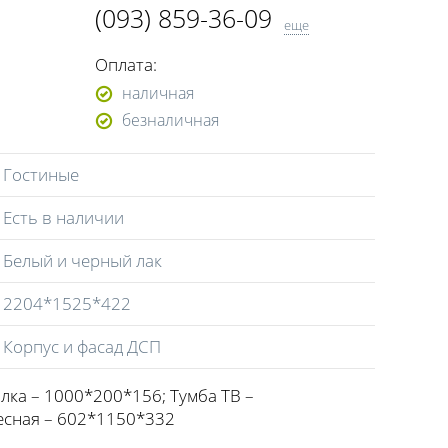
(093) 859-36-09
еще
(098) 548-98-09
Оплата:
наличная
безналичная
Гостиные
Есть в наличии
Белый и черный лак
2204*1525*422
Корпус и фасад ДСП
лка – 1000*200*156; Тумба ТВ –
есная – 602*1150*332