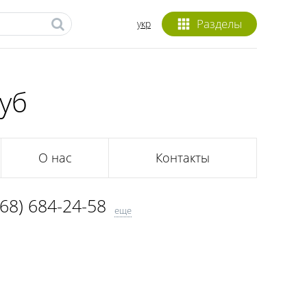
Разделы
укр
уб
О нас
Контакты
068) 684-24-58
еще
093) 616-39-59