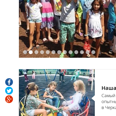
Самый первый и самый опытный
клуб развития детей в Черкассах
Наша
Самый 
опытны
в Черк