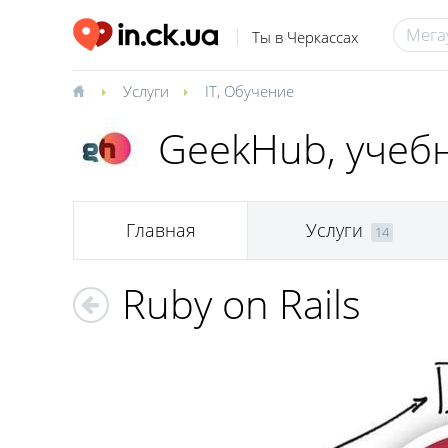
Ты в Черкассах
Услуги
IT
,
Обучение
GeekHub, учеб
Главная
Услуги
14
Ruby on Rails