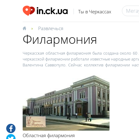
Ты в Черкассах
Развлечься
Филармония
Черкасская областная филармония была создана около 60 л
черкасской филармонии работали известные народные артис
Валентина Саввопуло. Сейчас коллектив филармонии нас
оркестр, трио "Вербена".
Кроме того, в Черкассах есть областная детская филар
популярностью у жителей и гостей города пользуются выс
жанра в Черкасской области. Концертные программы о
постановки, выступления народных коллективов, концерты
Областная филармония