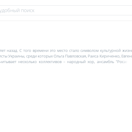
ет назад. С того времени это место стало символом культурной жизн
ты Украины, среди которых Ольга Павловская, Раиса Кириченко, Евген
читывает несколько коллективов – народный хор, ансамбль "Росава"
мония, которая представляет талантливых юных черкасщан-музыкант
тупления симфонического оркестра. Это единственный коллектив симф
бластной филармонии включают эстрадные выступления звезд, т
 симфонической музыки, которые с удовольствием посещают черкасщане