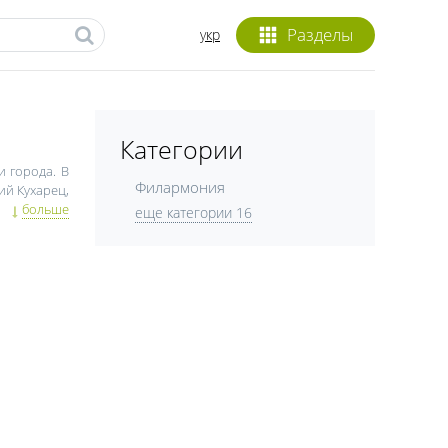
Разделы
укр
Категории
и города. В
Филармония
ий Кухарец,
, камерный
больше
еще категории 16
ов. Особой
онического
еатральные
.