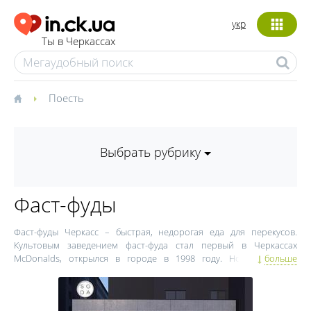
укр
Ты в Черкассах
Поесть
Выбрать рубрику
Фаст-фуды
Фаст-фуды Черкасс – быстрая, недорогая еда для перекусов.
Культовым заведением фаст-фуда стал первый в Черкассах
McDonalds, открылся в городе в 1998 году. Новый формат
больше
заведения сразу же привлек внимание жителей города. В течение
более чем 15-летнего существования, черкасский McDonalds
сохранил свою популярность. Другие рестораны быстрого
питания Черкасс работают в формате самоообслуживания.