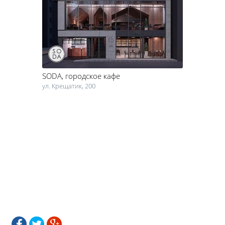
Адреса, телефоны, фото, отзывы о всех фаст-фудах Черкасс –
только на in.ck.ua.
SODA
, городское кафе
ул. Крещатик, 200