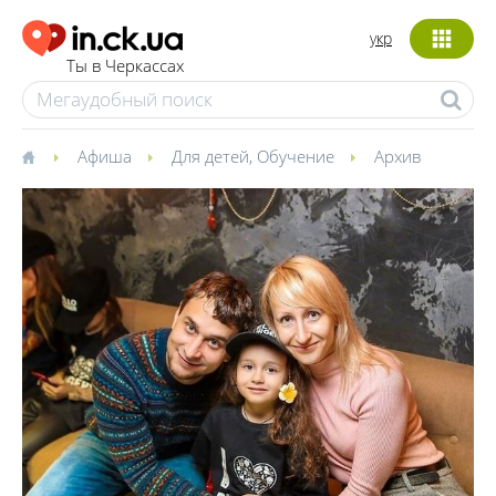
укр
Ты в Черкассах
Афиша
Для детей
,
Обучение
Архив