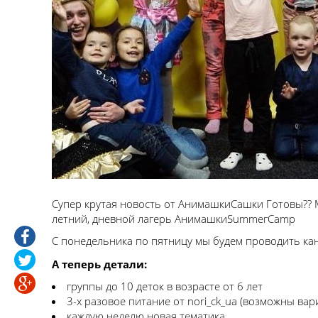
Супер крутая новость от АнимашкиСашки Готовы?? М
летний, дневной лагерь АнимашкиЅummегСаmр
С понедельника по пятницу мы будем проводить кан
А теперь детали:
группы до 10 деток в возрасте от 6 лет
3-х разовое питание от nori_ck_ua (возможны вар
каждую неделю новая тематика