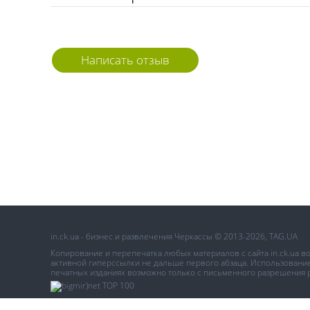
Написать отзыв
in.ck.ua - бизнес и развлечения Черкассы © 2013-2026, TAG.UA
Копирование и перепечатка любых материалов с сайта in.ck.ua 
активной гиперссылки не дальше первого абзаца. Использование 
печатных изданиях возможно только с письменного разрешения 