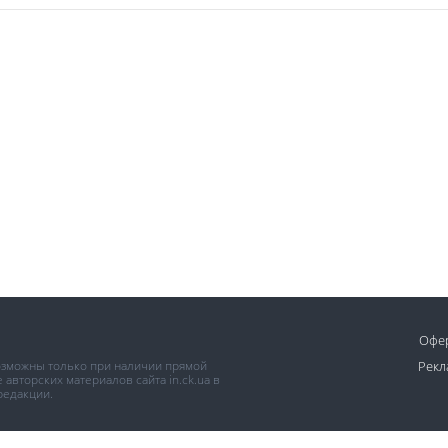
Офе
возможны только при наличии прямой
Рекл
авторских материалов сайта in.ck.ua в
редакции.