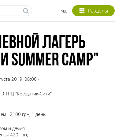
Разделы
укр
евной лагерь
и Summer camp"
густа 2019, 08:00 -
19 ТРЦ "Крещатик-Сити"
ем– 2100 грн, 1 день–
дом и двумя
ень– 420 грн;